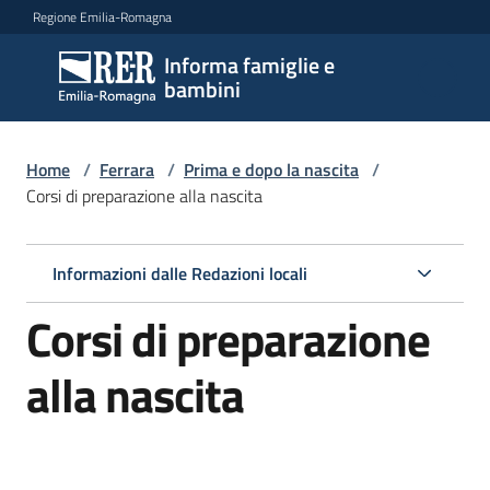
Vai al contenuto
Vai alla navigazione
Vai al footer
Regione Emilia-Romagna
Informa famiglie e
Informa
bambini
famiglie
e
bambini
Home
/
Ferrara
/
Prima e dopo la nascita
/
Corsi di preparazione alla nascita
Argomenti
Informazioni dalle Redazioni locali
Corsi di preparazione
Servizi
alla nascita
Centri
per
le
famiglie