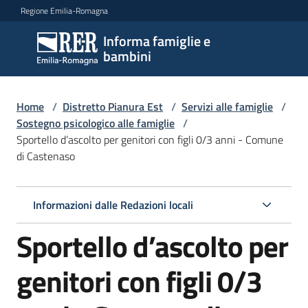
Vai al contenuto
Vai alla navigazione
Vai al footer
Regione Emilia-Romagna
Informa famiglie e
Informa
bambini
famiglie
e
bambini
Home
/
Distretto Pianura Est
/
Servizi alle famiglie
/
Sostegno psicologico alle famiglie
/
Sportello d’ascolto per genitori con figli 0/3 anni - Comune
di Castenaso
Argomenti
Informazioni dalle Redazioni locali
Servizi
Menu selezionato
Sportello d’ascolto per
Centri
per
genitori con figli 0/3
le
famiglie