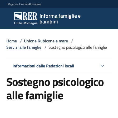
Vai al contenuto
Vai alla navigazione
Vai al footer
Regione Emilia-Romagna
Informa famiglie e
Informa
bambini
famiglie
e
bambini
Home
/
Unione Rubicone e mare
/
Servizi alle famiglie
/
Sostegno psicologico alle famiglie
Argomenti
Informazioni dalle Redazioni locali
Sostegno psicologico
Servizi
Menu selezionato
alle famiglie
Centri
per
le
famiglie