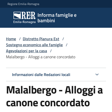
Vai al contenuto
Vai alla navigazione
Vai al footer
Regione Emilia-Romagna
Informa famiglie e
Informa
bambini
famiglie
e
bambini
Home
/
Distretto Pianura Est
/
Sostegno economico alle famiglie
/
Agevolazioni per la casa
/
Malalbergo - Alloggi a canone concordato
Argomenti
Informazioni dalle Redazioni locali
Servizi
Malalbergo - Alloggi a
Centri
per
canone concordato
le
famiglie