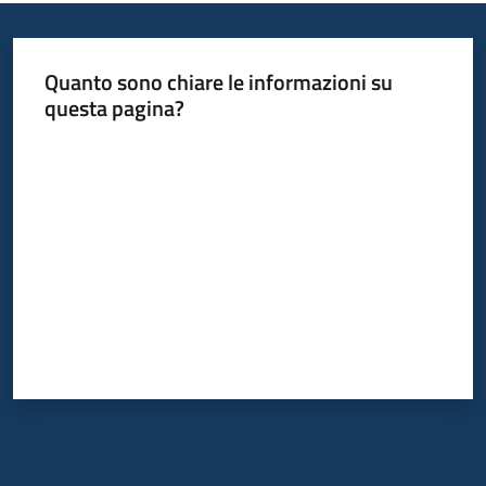
Informazioni
Quanto sono chiare le informazioni su
locali
questa pagina?
Valuta da 1 a 5 stelle
Newsletter