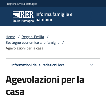
Vai al contenuto
Vai alla navigazione
Vai al footer
Regione Emilia-Romagna
Informa famiglie e
Informa
bambini
famiglie
e
bambini
Home
/
Reggio-Emilia
/
Sostegno economico alle famiglie
/
Agevolazioni per la casa
Argomenti
Informazioni dalle Redazioni locali
Servizi
Agevolazioni per la
Centri
casa
per
le
famiglie