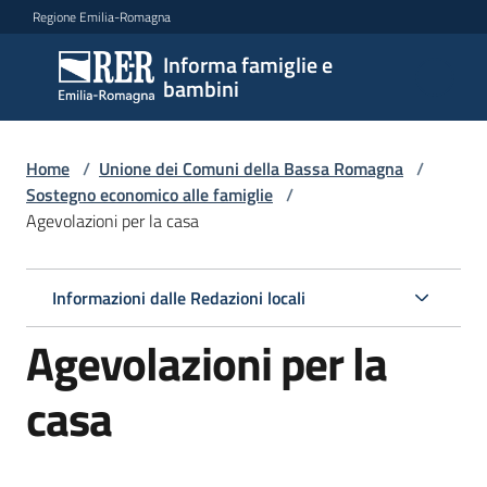
Vai al contenuto
Vai alla navigazione
Vai al footer
Regione Emilia-Romagna
Informa famiglie e
Informa
bambini
famiglie
e
bambini
Home
/
Unione dei Comuni della Bassa Romagna
/
Sostegno economico alle famiglie
/
Agevolazioni per la casa
Argomenti
Informazioni dalle Redazioni locali
Servizi
Agevolazioni per la
Centri
casa
per
le
famiglie