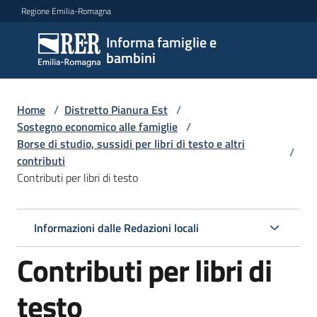
Vai al contenuto
Vai alla navigazione
Vai al footer
Regione Emilia-Romagna
Informa famiglie e
Informa
bambini
famiglie
e
bambini
Home
/
Distretto Pianura Est
/
Sostegno economico alle famiglie
/
Borse di studio, sussidi per libri di testo e altri
/
contributi
Argomenti
Contributi per libri di testo
Servizi
Informazioni dalle Redazioni locali
Contributi per libri di
Centri
per
le
testo
famiglie