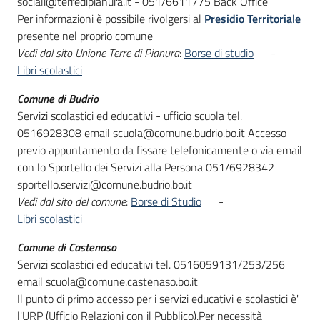
sociali@terredipianura.it - 051/6611775 Back Office
Per informazioni è possibile rivolgersi al
Presidio Territoriale
presente nel proprio comune
Vedi dal sito Unione Terre di Pianura
:
Borse di studio
-
Libri scolastici
Comune di Budrio
Servizi scolastici ed educativi - ufficio scuola tel.
0516928308 email scuola@comune.budrio.bo.it Accesso
previo appuntamento da fissare telefonicamente o via email
con lo Sportello dei Servizi alla Persona 051/6928342
sportello.servizi@comune.budrio.bo.it
Vedi dal sito del comune
:
Borse di Studio
-
Libri scolastici
Comune di Castenaso
Servizi scolastici ed educativi tel. 0516059131/253/256
email scuola@comune.castenaso.bo.it
Il punto di primo accesso per i servizi educativi e scolastici è'
l'URP (Ufficio Relazioni con il Pubblico).Per necessità