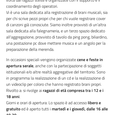
volta dai ragazzi stessi e organizzate con il supporto e il
coordinamento degli operatori.
Vi è una sala dedicata alla registrazione di brani musicali, sia
per chi scrive pezzi propri che per chi vuole registrare cover
di canzoni già conosciute. Siamo inoltre provvisti di un'altra
sala dedicata alla falegnameria, e un terzo spazio dedicato
all'aggregazione, provvisto di tavolo da ping pong, biliardino,
una postazione pc dove mettere musica e un angolo per la
preparazione della merenda.
In occasioni speciali vengono organizzate
cene e feste in
apertura serale
, anche con la partecipazione di soggetti
istituzionali e/o altre realtà aggregative del territorio. Sono
in programma la realizzazione di un cd e la realizzazione di
un videoclip per coloro che hanno registrato brani propri.
Rivolto a: si rivolge ai
ragazzi di età compresa tra i 12 e i
18 anni
.
Giorni e orari di apertura: Lo spazio è ad accesso
libero e
gratuito
ed è aperto tutti i
martedì e i giovedì, dalle 16 alle