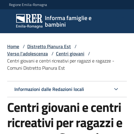
Vai al contenuto
Vai alla navigazione
Vai al footer
Regione Emilia-Romagna
Informa famiglie e
Informa
bambini
famiglie
e
bambini
Home
/
Distretto Pianura Est
/
Verso l'adolescenza
/
Centri giovani
/
Centri giovani e centri ricreativi per ragazzi e ragazze -
Comuni Distretto Pianura Est
Argomenti
Informazioni dalle Redazioni locali
Servizi
Centri giovani e centri
Centri
per
ricreativi per ragazzi e
le
famiglie