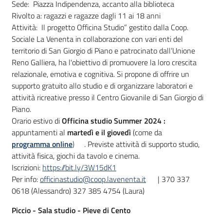
Sede: Piazza Indipendenza, accanto alla biblioteca
Rivolto a: ragazzi e ragazze dagli 11 ai 18 anni
Attività: Il progetto Officina Studio” gestito dalla Coop.
Sociale La Venenta in collaborazione con vari enti del
territorio di San Giorgio di Piano e patrocinato dall’Unione
Reno Galliera, ha l'obiettivo di promuovere la loro crescita
relazionale, emotiva e cognitiva. Si propone di offrire un
supporto gratuito allo studio e di organizzare laboratori e
attività ricreative presso il Centro Giovanile di San Giorgio di
Piano.
Orario estivo di
Officina studio Summer 2024 :
appuntamenti
al
martedì e il giovedì
(come da
programma online
)
. Previste attività di supporto studio,
attività fisica, giochi da tavolo e cinema.
Iscrizioni:
https://bit.ly/3W15dK1
Per info:
officinastudio@coop.lavenenta.it
| 370 337
0618 (Alessandro) 327 385 4754 (Laura)
Piccio - Sala studio - Pieve di Cento