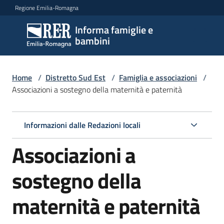
Vai al contenuto
Vai alla navigazione
Vai al footer
Regione Emilia-Romagna
Informa famiglie e
Informa
bambini
famiglie
e
bambini
Home
/
Distretto Sud Est
/
Famiglia e associazioni
/
Associazioni a sostegno della maternità e paternità
Argomenti
Informazioni dalle Redazioni locali
Associazioni a
Servizi
sostegno della
Centri
per
maternità e paternità
le
famiglie