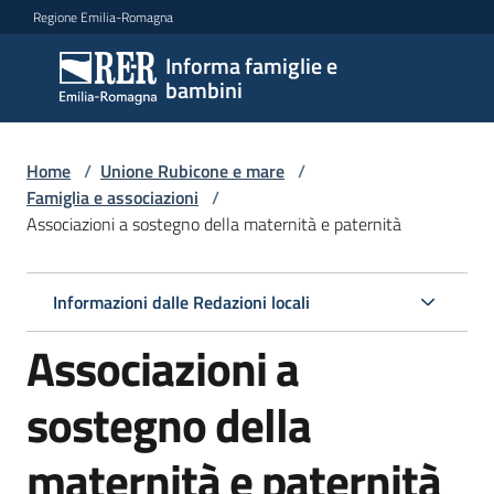
Vai al contenuto
Vai alla navigazione
Vai al footer
Regione Emilia-Romagna
Informa famiglie e
Informa
bambini
famiglie
e
bambini
Home
/
Unione Rubicone e mare
/
Famiglia e associazioni
/
Associazioni a sostegno della maternità e paternità
Argomenti
Informazioni dalle Redazioni locali
Servizi
Associazioni a
Centri
sostegno della
per
le
maternità e paternità
famiglie