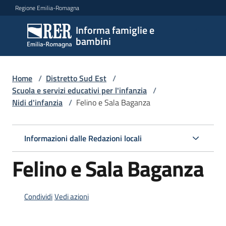
Vai al contenuto
Vai alla navigazione
Vai al footer
Regione Emilia-Romagna
Informa famiglie e
Informa
bambini
famiglie
e
bambini
Home
/
Distretto Sud Est
/
Scuola e servizi educativi per l'infanzia
/
Nidi d'infanzia
/
Felino e Sala Baganza
Argomenti
Informazioni dalle Redazioni locali
Servizi
Felino e Sala Baganza
Centri
per
Condividi
Vedi azioni
le
famiglie