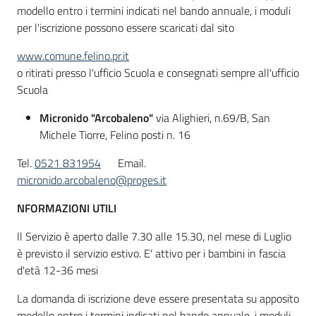
modello entro i termini indicati nel bando annuale, i moduli
per l'iscrizione possono essere scaricati dal sito
www.comune.felino.pr.it
o ritirati presso l'ufficio Scuola e consegnati sempre all'ufficio
Scuola
Micronido "Arcobaleno"
via Alighieri, n.69/B, San
Michele Tiorre, Felino posti n. 16
Tel.
0521 831954
Email.
micronido.arcobaleno@proges.it
NFORMAZIONI UTILI
Il Servizio è aperto dalle 7.30 alle 15.30, nel mese di Luglio
è previsto il servizio estivo. E' attivo per i bambini in fascia
d'età 12-36 mesi
La domanda di iscrizione deve essere presentata su apposito
modello entro i termini indicati nel bando annuale, i moduli