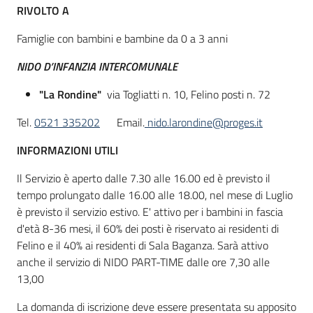
RIVOLTO A
Famiglie con bambini e bambine da 0 a 3 anni
Informazioni
locali
NIDO D’INFANZIA INTERCOMUNALE
"La Rondine"
via Togliatti n. 10, Felino posti n. 72
Tel.
0521 335202
Email.
nido.larondine@proges.it
INFORMAZIONI UTILI
Newsletter
Il Servizio è aperto dalle 7.30 alle 16.00 ed è previsto il
tempo prolungato dalle 16.00 alle 18.00, nel mese di Luglio
è previsto il servizio estivo. E' attivo per i bambini in fascia
d'età 8-36 mesi, il 60% dei posti è riservato ai residenti di
Felino e il 40% ai residenti di Sala Baganza. Sarà attivo
anche il servizio di NIDO PART-TIME dalle ore 7,30 alle
13,00
La domanda di iscrizione deve essere presentata su apposito