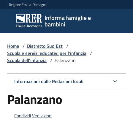
Vai al contenuto
Vai alla navigazione
Vai al footer
Regione Emilia-Romagna
Informa famiglie e
Informa
bambini
famiglie
e
bambini
Home
/
Distretto Sud Est
/
Scuola e servizi educativi per l'infanzia
/
Scuola dell'infanzia
/
Palanzano
Argomenti
Informazioni dalle Redazioni locali
Servizi
Palanzano
Centri
per
Condividi
Vedi azioni
le
famiglie