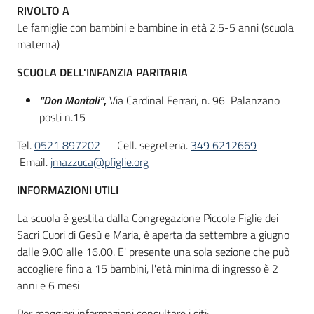
RIVOLTO A
Le famiglie con bambini e bambine in età 2.5-5 anni (scuola
materna)
Informazioni
locali
SCUOLA DELL'INFANZIA PARITARIA
“Don Montali”
,
Via Cardinal Ferrari, n. 96 Palanzano
posti n.15
Tel.
0521 897202
Cell. segreteria.
349 6212669
Email.
jmazzuca@pfiglie.org
Newsletter
INFORMAZIONI UTILI
La scuola è gestita dalla Congregazione Piccole Figlie dei
Sacri Cuori di Gesù e Maria, è aperta da settembre a giugno
dalle 9.00 alle 16.00. E' presente una sola sezione che può
accogliere fino a 15 bambini, l'età minima di ingresso è 2
anni e 6 mesi
Per maggiori informazioni consultare i siti: