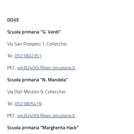
DOVE
Informazioni
locali
Scuola primaria “G. Verdi”
Via San Prospero 1, Collecchio
Tel.
0521802351
PEC.
pric82400c@pec.istruzione.it
Newsletter
Scuola primaria "N. Mandela"
Via Don Minzoni 9, Collecchio
Tel.
0521805419
PEC.
pric82400c@pec.istruzione.it
Scuola primaria "Margherita Hack"