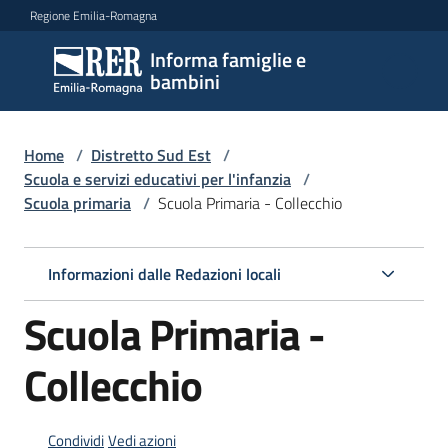
Vai al contenuto
Vai alla navigazione
Vai al footer
Regione Emilia-Romagna
Informa famiglie e
Informa
bambini
famiglie
e
bambini
Home
/
Distretto Sud Est
/
Scuola e servizi educativi per l'infanzia
/
Scuola primaria
/
Scuola Primaria - Collecchio
Argomenti
Informazioni dalle Redazioni locali
Servizi
Scuola Primaria -
Centri
Collecchio
per
le
famiglie
Condividi
Vedi azioni