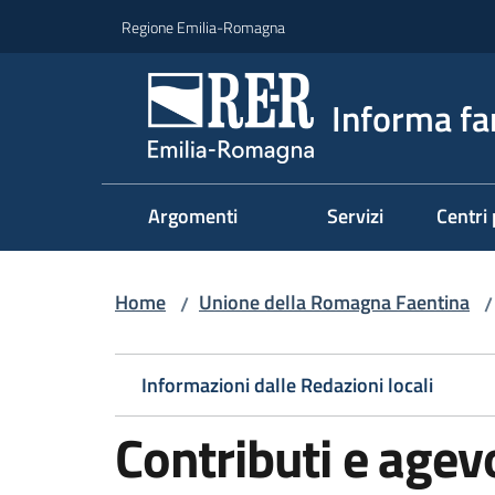
Vai al contenuto
Vai alla navigazione
Vai al footer
Regione Emilia-Romagna
Informa fa
Argomenti
Servizi
Centri 
Home
Unione della Romagna Faentina
/
/
Informazioni dalle Redazioni locali
Contributi e agev