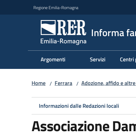
Vai al contenuto
Vai alla navigazione
Vai al footer
Regione Emilia-Romagna
Informa fa
Argomenti
Servizi
Centri 
Home
Ferrara
Adozione, affido e altre
/
/
Informazioni dalle Redazioni locali
Associazione Da