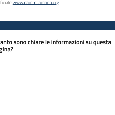
fficiale
www.dammilamano.org
anto sono chiare le informazioni su questa
gina?
a da 1 a 5 stelle