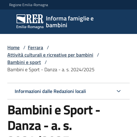
Vai al contenuto
Vai alla navigazione
Vai al footer
Regione Emilia-Romagna
Informa famiglie e
Informa
bambini
famiglie
e
bambini
Home
/
Ferrara
/
Attività culturali e ricreative per bambini
/
Bambini e sport
/
Bambini e Sport - Danza - a. s. 2024/2025
Argomenti
Informazioni dalle Redazioni locali
Servizi
Bambini e Sport -
Centri
per
Danza - a. s.
le
famiglie