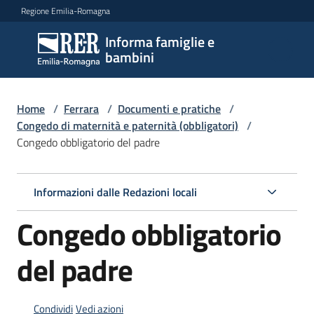
Vai al contenuto
Vai alla navigazione
Vai al footer
Regione Emilia-Romagna
Informa famiglie e
Informa
bambini
famiglie
e
bambini
Home
/
Ferrara
/
Documenti e pratiche
/
Congedo di maternità e paternità (obbligatori)
/
Congedo obbligatorio del padre
Argomenti
Informazioni dalle Redazioni locali
Servizi
Congedo obbligatorio
Centri
del padre
per
le
famiglie
Condividi
Vedi azioni