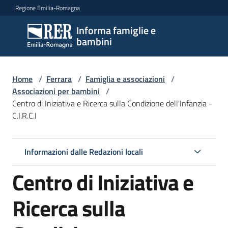
Vai al contenuto
Vai alla navigazione
Vai al footer
Regione Emilia-Romagna
Informa famiglie e
Informa
bambini
famiglie
e
bambini
Home
/
Ferrara
/
Famiglia e associazioni
/
Associazioni per bambini
/
Centro di Iniziativa e Ricerca sulla Condizione dell'Infanzia -
C.I.R.C.I
Argomenti
Informazioni dalle Redazioni locali
Servizi
Centro di Iniziativa e
Centri
per
Ricerca sulla
le
famiglie