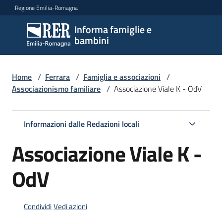
Vai al contenuto
Vai alla navigazione
Vai al footer
Regione Emilia-Romagna
Informa famiglie e
Informa
bambini
famiglie
e
bambini
Home
/
Ferrara
/
Famiglia e associazioni
/
Associazionismo familiare
/
Associazione Viale K - OdV
Argomenti
Informazioni dalle Redazioni locali
Associazione Viale K -
Servizi
OdV
Centri
per
le
Condividi
Vedi azioni
famiglie