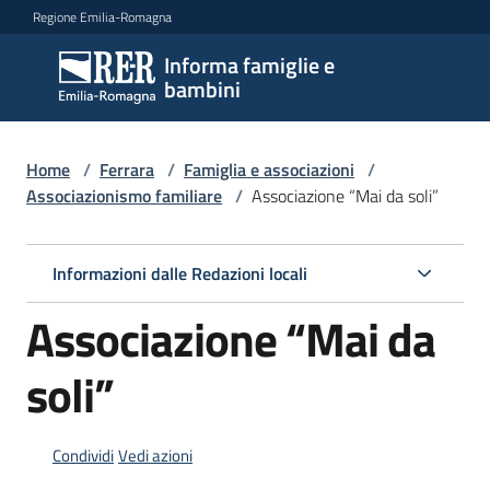
Vai al contenuto
Vai alla navigazione
Vai al footer
Regione Emilia-Romagna
Informa famiglie e
Informa
bambini
famiglie
e
bambini
Home
/
Ferrara
/
Famiglia e associazioni
/
Associazionismo familiare
/
Associazione “Mai da soli”
Argomenti
Informazioni dalle Redazioni locali
Associazione “Mai da
Servizi
soli”
Centri
per
le
Condividi
Vedi azioni
famiglie