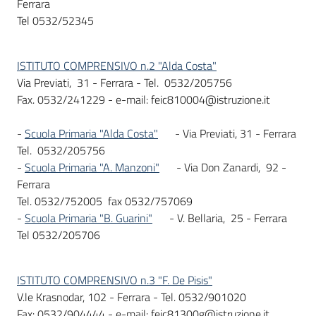
Ferrara
Tel 0532/52345
ISTITUTO COMPRENSIVO n.2 "Alda Costa"
Via Previati, 31 - Ferrara - Tel. 0532/205756
Fax. 0532/241229 - e-mail: feic810004@istruzione.it
-
Scuola Primaria "Alda Costa"
- Via Previati, 31 - Ferrara
Tel. 0532/205756
-
Scuola Primaria "A. Manzoni"
- Via Don Zanardi, 92 -
Ferrara
Tel. 0532/752005 fax 0532/757069
-
Scuola Primaria "B. Guarini"
- V. Bellaria, 25 - Ferrara
Tel 0532/205706
ISTITUTO COMPRENSIVO n.3 "F. De Pisis"
V.le Krasnodar, 102 - Ferrara - Tel. 0532/901020
Fax: 0532/904444 - e-mail: feic81300g@istruzione.it