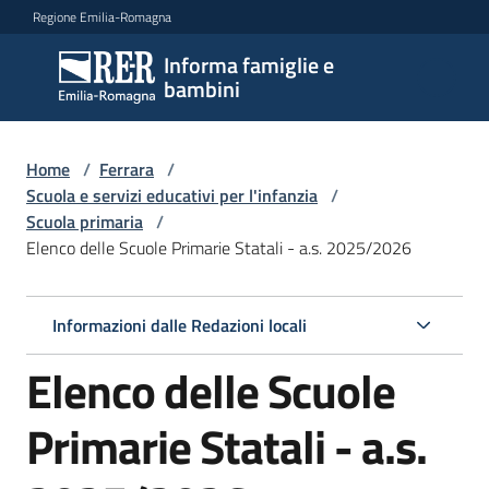
Vai al contenuto
Vai alla navigazione
Vai al footer
Regione Emilia-Romagna
Informa famiglie e
Informa
bambini
famiglie
e
bambini
Home
/
Ferrara
/
Scuola e servizi educativi per l'infanzia
/
Scuola primaria
/
Elenco delle Scuole Primarie Statali - a.s. 2025/2026
Argomenti
Informazioni dalle Redazioni locali
Servizi
Elenco delle Scuole
Centri
per
Primarie Statali - a.s.
le
famiglie