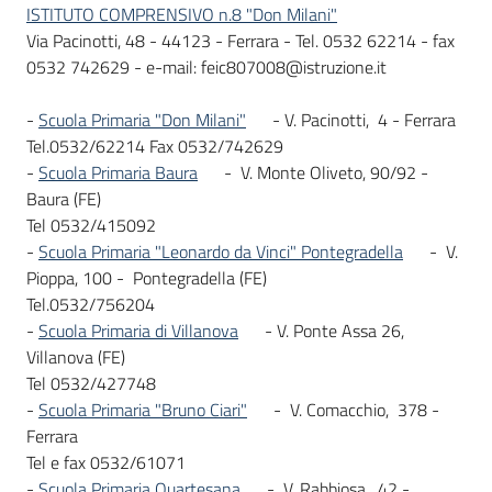
ISTITUTO COMPRENSIVO n.8 "Don Milani"
Via Pacinotti, 48 - 44123 - Ferrara - Tel. 0532 62214 - fax
0532 742629 - e-mail: feic807008@istruzione.it
-
Scuola Primaria "Don Milani"
- V. Pacinotti, 4 - Ferrara
Tel.0532/62214 Fax 0532/742629
-
Scuola Primaria Baura
- V. Monte Oliveto, 90/92 -
Baura (FE)
Tel 0532/415092
-
Scuola Primaria "Leonardo da Vinci" Pontegradella
- V.
Pioppa, 100 - Pontegradella (FE)
Tel.0532/756204
-
Scuola Primaria di Villanova
- V. Ponte Assa 26,
Villanova (FE)
Tel 0532/427748
-
Scuola Primaria "Bruno Ciari"
- V. Comacchio, 378 -
Ferrara
Tel e fax 0532/61071
-
Scuola Primaria Quartesana
- V. Rabbiosa, 42 -