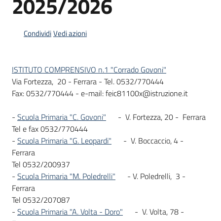
2025/2026
Condividi
Vedi azioni
Informazioni
locali
ISTITUTO COMPRENSIVO n.1 "Corrado Govoni"
Via Fortezza, 20 - Ferrara - Tel. 0532/770444
Fax: 0532/770444 - e-mail: feic81100x@istruzione.it
-
Scuola Primaria "C. Govoni"
- V. Fortezza, 20 - Ferrara
Newsletter
Tel e fax 0532/770444
-
Scuola Primaria "G. Leopardi"
- V. Boccaccio, 4 -
Ferrara
Tel 0532/200937
-
Scuola Primaria "M. Poledrelli"
- V. Poledrelli, 3 -
Ferrara
Tel 0532/207087
-
Scuola Primaria "A. Volta - Doro"
- V. Volta, 78 -