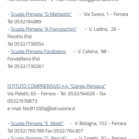
-
Scuola Primaria "G Matteotti"
- Via Svevo, 1 - Ferrara
Tel 0532/94089
-
Scuola Primaria "A.Franceschini"
- V. Ladino, 26 -
Porotto (Fe)
Tel 0532/730054
-
Scuola Primaria Fondoreno
- V. Catena, 98 -
FondoReno (Fe)
Tel 0532/730261
ISTITUTO COMPRENSIVO n.4 "Giorgio Perlasca"
Via Poletti, 65 - Ferrara - Tel. 0532/94626 - fax
0532/976873
e-mail: feic81200q@istruzione.it
-
Scuola Primaria "E. Mosti"
- V. Bologna, 152 - Ferrara
Tel 0532/765789 Fax 0532/764307
-
Scuola Primaria "G. Pascoli"
- V. Goretti, 70 - Ferrara