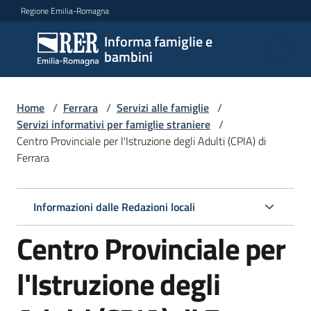
Vai al contenuto
Vai alla navigazione
Vai al footer
Regione Emilia-Romagna
Informa famiglie e
Informa
bambini
famiglie
e
bambini
Home
/
Ferrara
/
Servizi alle famiglie
/
Servizi informativi per famiglie straniere
/
Centro Provinciale per l'Istruzione degli Adulti (CPIA) di
Ferrara
Argomenti
Informazioni dalle Redazioni locali
Servizi
Menu selezionato
Centro Provinciale per
Centri
per
l'Istruzione degli
le
famiglie