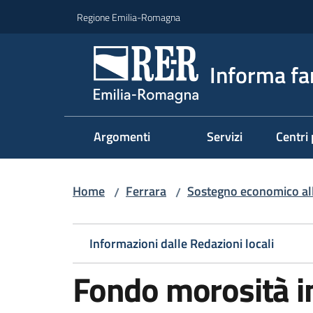
Vai al contenuto
Vai alla navigazione
Vai al footer
Regione Emilia-Romagna
Informa fa
Argomenti
Servizi
Centri 
Home
Ferrara
Sostegno economico all
/
/
Informazioni dalle Redazioni locali
Fondo morosità i