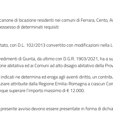
 canone di locazione residenti nei comuni di Ferrara, Cento,
ossesso di determinati requisiti
 Stato, con D.L. 102/2013 convertito con modificazioni nella 
imenti di Giunta, da ultimo con D.G.R. 1903/2021, ha a sua v
ne abitativa ed ai Comuni ad alto disagio abitativo della Prov
dicati ne determina ed eroga agli aventi diritto, un contribut
nanziare attribuite dalla Regione Emilia-Romagna a ciascun Co
nque superare l’importo massimo di € 12.000.
l presente avviso devono essere presentate in forma di dichiar