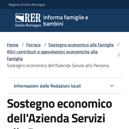
Vai al contenuto
Vai alla navigazione
Vai al footer
Regione Emilia-Romagna
Informa famiglie e
Informa
bambini
famiglie
e
bambini
Home
/
Ferrara
/
Sostegno economico alle famiglie
/
Altri contributi e agevolazioni economiche alla
/
famiglia
Sostegno economico dell'Azienda Servizi alla Persona
Argomenti
Informazioni dalle Redazioni locali
Servizi
Sostegno economico
Centri
per
dell'Azienda Servizi
le
famiglie