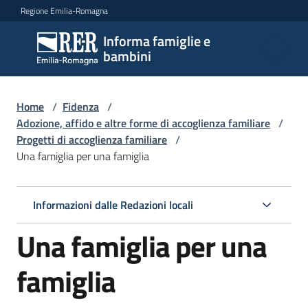
Vai al contenuto
Vai alla navigazione
Vai al footer
Regione Emilia-Romagna
Informa famiglie e
Informa
bambini
famiglie
e
bambini
Home
/
Fidenza
/
Adozione, affido e altre forme di accoglienza familiare
/
Progetti di accoglienza familiare
/
Una famiglia per una famiglia
Argomenti
Informazioni dalle Redazioni locali
Servizi
Una famiglia per una
Centri
per
famiglia
le
famiglie