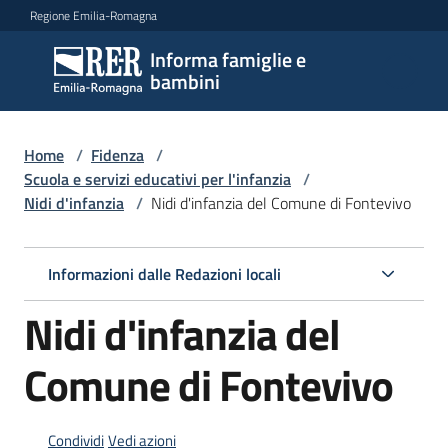
Vai al contenuto
Vai alla navigazione
Vai al footer
Regione Emilia-Romagna
Informa famiglie e
Informa
bambini
famiglie
e
bambini
Home
/
Fidenza
/
Scuola e servizi educativi per l'infanzia
/
Nidi d'infanzia
/
Nidi d'infanzia del Comune di Fontevivo
Argomenti
Informazioni dalle Redazioni locali
Servizi
Nidi d'infanzia del
Centri
Comune di Fontevivo
per
le
famiglie
Condividi
Vedi azioni