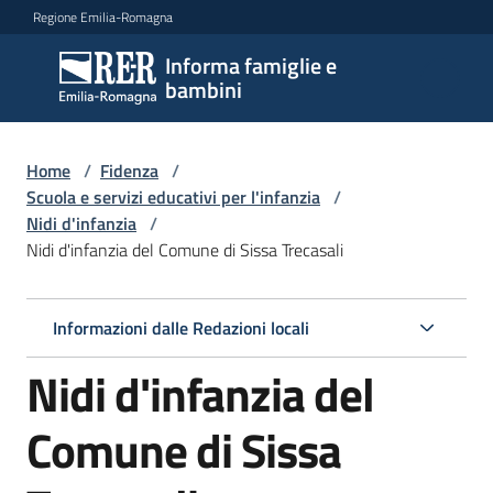
Vai al contenuto
Vai alla navigazione
Vai al footer
Regione Emilia-Romagna
Informa famiglie e
Informa
bambini
famiglie
e
bambini
Home
/
Fidenza
/
Scuola e servizi educativi per l'infanzia
/
Nidi d'infanzia
/
Nidi d'infanzia del Comune di Sissa Trecasali
Argomenti
Informazioni dalle Redazioni locali
Servizi
Nidi d'infanzia del
Centri
per
Comune di Sissa
le
famiglie