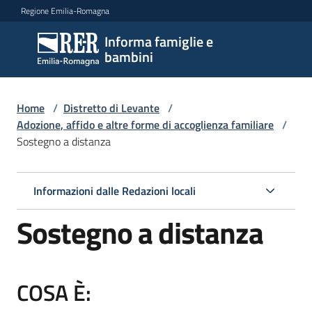
Vai al contenuto
Vai alla navigazione
Vai al footer
Regione Emilia-Romagna
Informa famiglie e
Informa
bambini
famiglie
e
bambini
Home
/
Distretto di Levante
/
Adozione, affido e altre forme di accoglienza familiare
/
Sostegno a distanza
Argomenti
Informazioni dalle Redazioni locali
Servizi
Sostegno a distanza
Centri
per
COSA È:
le
famiglie