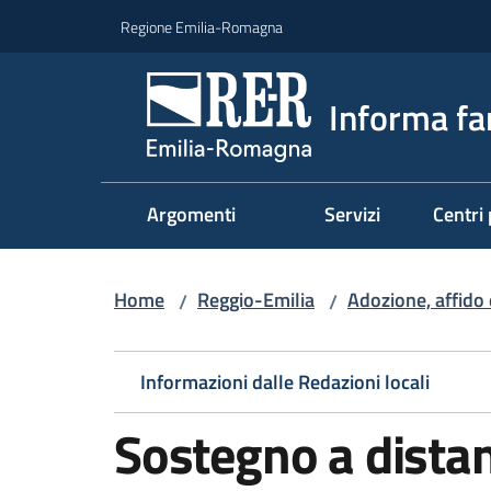
Vai al contenuto
Vai alla navigazione
Vai al footer
Regione Emilia-Romagna
Informa fa
Argomenti
Servizi
Centri 
Home
Reggio-Emilia
Adozione, affido 
/
/
Informazioni dalle Redazioni locali
Sostegno a dista