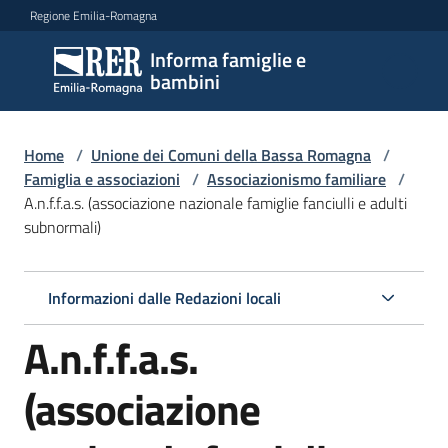
Vai al contenuto
Vai alla navigazione
Vai al footer
Regione Emilia-Romagna
Informa famiglie e
Informa
bambini
famiglie
e
bambini
Home
/
Unione dei Comuni della Bassa Romagna
/
Famiglia e associazioni
/
Associazionismo familiare
/
A.n.f.f.a.s. (associazione nazionale famiglie fanciulli e adulti
subnormali)
Argomenti
Informazioni dalle Redazioni locali
Servizi
A.n.f.f.a.s.
Centri
per
(associazione
le
famiglie