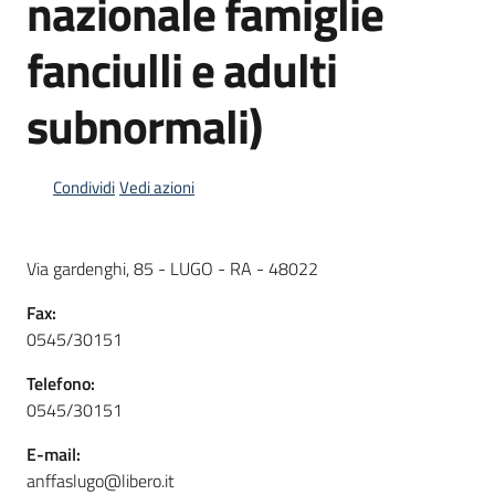
nazionale famiglie
fanciulli e adulti
Informazioni
locali
subnormali)
Condividi
Vedi azioni
Via gardenghi, 85 - LUGO - RA - 48022
Newsletter
Fax:
0545/30151
Telefono:
0545/30151
E-mail:
anffaslugo@libero.it