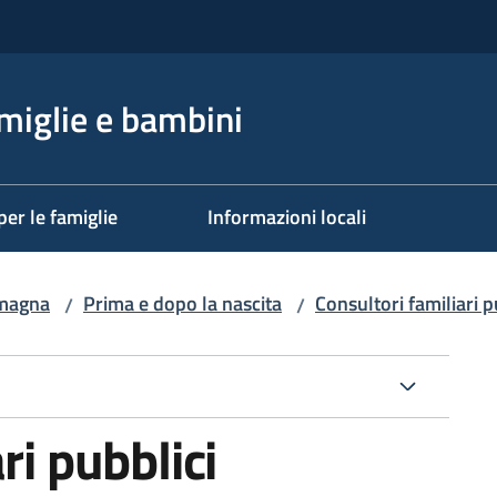
miglie e bambini
per le famiglie
Informazioni locali
omagna
Prima e dopo la nascita
Consultori familiari pu
/
/
ri pubblici