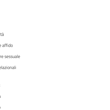
ità
e affido
ere sessuale
elazionali
:
a
o