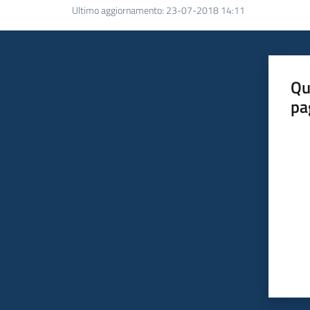
Ultimo aggiornamento
:
23-07-2018 14:11
Qu
pa
Valut