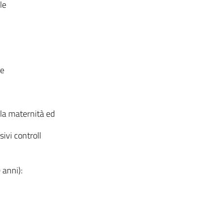
le
le
lla maternità ed
ivi controll
 anni):