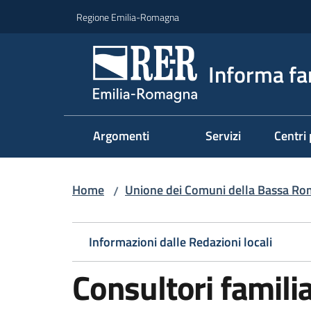
Vai al contenuto
Vai alla navigazione
Vai al footer
Regione Emilia-Romagna
Informa fa
Argomenti
Servizi
Centri 
Home
Unione dei Comuni della Bassa R
/
Informazioni dalle Redazioni locali
Consultori familia