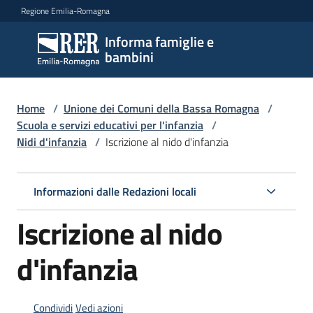
Vai al contenuto
Vai alla navigazione
Vai al footer
Regione Emilia-Romagna
Informa famiglie e
Informa
bambini
famiglie
e
bambini
Home
/
Unione dei Comuni della Bassa Romagna
/
Scuola e servizi educativi per l'infanzia
/
Nidi d'infanzia
/
Iscrizione al nido d'infanzia
Argomenti
Informazioni dalle Redazioni locali
Servizi
Iscrizione al nido
Centri
d'infanzia
per
le
famiglie
Condividi
Vedi azioni