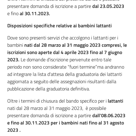
presentare domanda di iscrizione a partire
dal 23.05.2023
e fino
al 30.11.2023.
Disposizioni specifiche relative ai bambini lattanti
Dove sono presenti servizi che accolgono i lattanti per i
bambini
nati dal 2
8
marzo al 31 maggio 202
3
compresi
, le
iscrizioni sono aperte
dal
4 aprile
202
3
fino al
7
giugno
202
3
.
Le domande d'iscrizione pervenute entro tale
periodo non sono considerate “fuori termine”ma andranno
ad integrare la lista d'attesa della graduatoria dei lattanti
aggiornata a seguito delle assegnazioni risultanti dalla
pubblicazione della graduatoria definitiva.
Oltre i termini di chiusura del bando specifico per i
lattanti
nati dal 28 marzo al 31 maggio 2023,
è possibile
presentare domanda di iscrizione a partire
dall'08.06.2023
e fino al 30.11.2023
per i bambini nati fino al 31 agosto
202
3
.