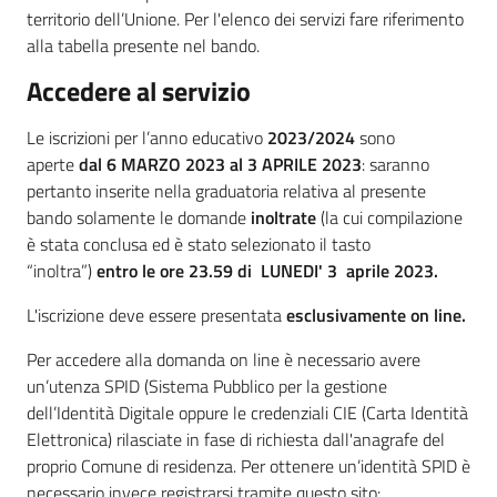
territorio dell’Unione. Per l'elenco dei servizi fare riferimento
alla tabella presente nel bando.
Accedere al servizio
Le iscrizioni per l’anno educativo
202
3
/202
4
sono
aperte
dal
6
MARZO 202
3
al
3
APRILE
2023
: saranno
pertanto inserite nella graduatoria relativa al presente
bando solamente le domande
inoltrate
(la cui compilazione
è stata conclusa ed è stato selezionato il tasto
“inoltra”)
entro le ore 23.59 di
LUNEDI'
3
aprile 2023
.
L'iscrizione deve essere presentata
esclusivamente on line.
Per accedere alla domanda on line è necessario avere
un’utenza SPID (Sistema Pubblico per la gestione
dell’Identità Digitale oppure le credenziali CIE (Carta Identità
Elettronica) rilasciate in fase di richiesta dall'anagrafe del
proprio Comune di residenza. Per ottenere un’identità SPID è
necessario invece registrarsi tramite questo sito: