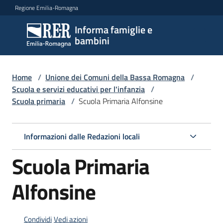
Vai al contenuto
Vai alla navigazione
Vai al footer
Regione Emilia-Romagna
Informa famiglie e
Informa
bambini
famiglie
e
bambini
Home
/
Unione dei Comuni della Bassa Romagna
/
Scuola e servizi educativi per l'infanzia
/
Scuola primaria
/
Scuola Primaria Alfonsine
Argomenti
Informazioni dalle Redazioni locali
Servizi
Scuola Primaria
Centri
Alfonsine
per
le
famiglie
Condividi
Vedi azioni