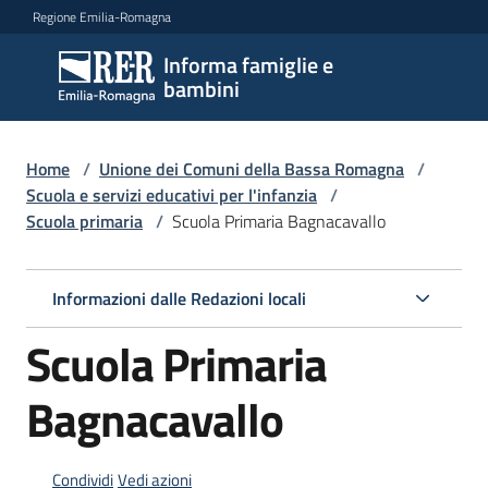
Vai al contenuto
Vai alla navigazione
Vai al footer
Regione Emilia-Romagna
Informa famiglie e
Informa
bambini
famiglie
e
bambini
Home
/
Unione dei Comuni della Bassa Romagna
/
Scuola e servizi educativi per l'infanzia
/
Scuola primaria
/
Scuola Primaria Bagnacavallo
Argomenti
Informazioni dalle Redazioni locali
Servizi
Scuola Primaria
Centri
Bagnacavallo
per
le
famiglie
Condividi
Vedi azioni