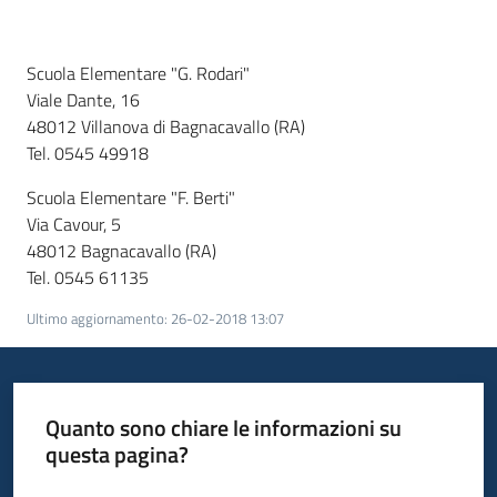
Scuola Elementare "G. Rodari"
Informazioni
Viale Dante, 16
locali
48012 Villanova di Bagnacavallo (RA)
Tel. 0545 49918
Scuola Elementare "F. Berti"
Via Cavour, 5
48012 Bagnacavallo (RA)
Newsletter
Tel. 0545 61135
Ultimo aggiornamento
:
26-02-2018 13:07
Quanto sono chiare le informazioni su
questa pagina?
Valuta da 1 a 5 stelle