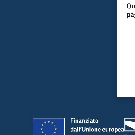
Qu
pa
Valut