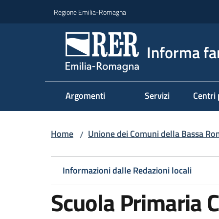
Vai al contenuto
Vai alla navigazione
Vai al footer
Regione Emilia-Romagna
Informa fa
Argomenti
Servizi
Centri 
Home
Unione dei Comuni della Bassa R
/
Informazioni dalle Redazioni locali
Scuola Primaria C