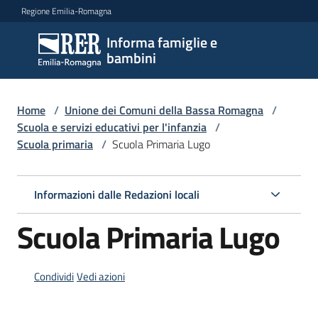
Vai al contenuto
Vai alla navigazione
Vai al footer
Regione Emilia-Romagna
Informa famiglie e
Informa
bambini
famiglie
e
bambini
Home
/
Unione dei Comuni della Bassa Romagna
/
Scuola e servizi educativi per l'infanzia
/
Scuola primaria
/
Scuola Primaria Lugo
Argomenti
Informazioni dalle Redazioni locali
Servizi
Scuola Primaria Lugo
Centri
per
Condividi
Vedi azioni
le
famiglie