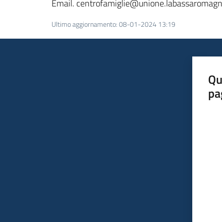
Email. centrofamiglie@unione.labassaromagna
Ultimo aggiornamento
:
08-01-2024 13:19
Qu
pa
Valut