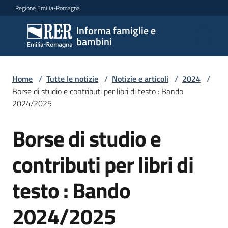
Vai al contenuto
Vai alla navigazione
Vai al footer
Regione Emilia-Romagna
Informa famiglie e
Informa
bambini
famiglie
e
bambini
Home
/
Tutte le notizie
/
Notizie e articoli
/
2024
/
Borse di studio e contributi per libri di testo : Bando
2024/2025
Argomenti
Borse di studio e
Salta al contenuto
contributi per libri di
Servizi
testo : Bando
Centri
per
2024/2025
le
famiglie