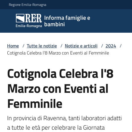
Vai al contenuto
Vai alla navigazione
Vai al footer
Regione Emilia-Romagna
Informa famiglie e
Informa
bambini
famiglie
e
bambini
Home
/
Tutte le notizie
/
Notizie e articoli
/
2024
/
Cotignola Celebra l'8 Marzo con Eventi al Femminile
Cotignola Celebra l'8
Argomenti
Salta al contenuto
Marzo con Eventi al
Servizi
Femminile
Centri
per
In provincia di Ravenna, tanti laboratori adatti 
le
a tutte le età per celebrare la Giornata 
famiglie