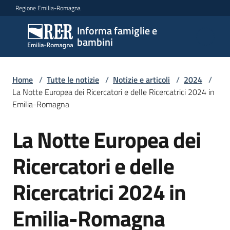
Vai al contenuto
Vai alla navigazione
Vai al footer
Regione Emilia-Romagna
Informa famiglie e
Informa
bambini
famiglie
e
bambini
Home
/
Tutte le notizie
/
Notizie e articoli
/
2024
/
La Notte Europea dei Ricercatori e delle Ricercatrici 2024 in
Emilia-Romagna
Argomenti
La Notte Europea dei
Salta al contenuto
Ricercatori e delle
Servizi
Ricercatrici 2024 in
Centri
per
Emilia-Romagna
le
famiglie