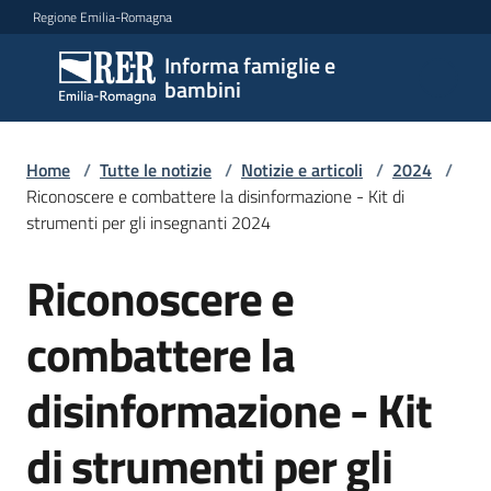
Vai al contenuto
Vai alla navigazione
Vai al footer
Regione Emilia-Romagna
Informa famiglie e
Informa
bambini
famiglie
e
bambini
Home
/
Tutte le notizie
/
Notizie e articoli
/
2024
/
Riconoscere e combattere la disinformazione - Kit di
strumenti per gli insegnanti 2024
Argomenti
Riconoscere e
Salta al contenuto
combattere la
Servizi
disinformazione - Kit
Centri
per
di strumenti per gli
le
famiglie