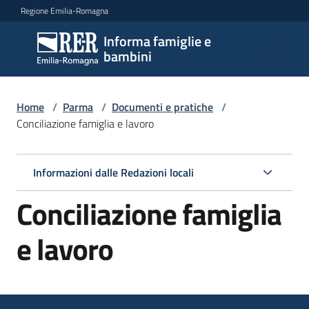
Vai al contenuto
Vai alla navigazione
Vai al footer
Regione Emilia-Romagna
Informa famiglie e
Informa
bambini
famiglie
e
bambini
Home
/
Parma
/
Documenti e pratiche
/
Conciliazione famiglia e lavoro
Argomenti
Informazioni dalle Redazioni locali
Conciliazione famiglia
Servizi
e lavoro
Centri
per
le
famiglie