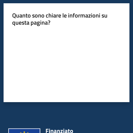
Quanto sono chiare le informazioni su
Informazioni
questa pagina?
locali
Valuta da 1 a 5 stelle
Newsletter