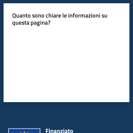
Quanto sono chiare le informazioni su
Informazioni
questa pagina?
locali
Valuta da 1 a 5 stelle
Newsletter