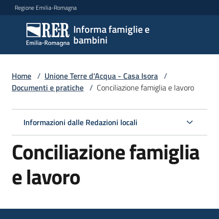
Vai al contenuto
Vai alla navigazione
Vai al footer
Regione Emilia-Romagna
Informa famiglie e
Informa
bambini
famiglie
e
bambini
Home
/
Unione Terre d'Acqua - Casa Isora
/
Documenti e pratiche
/
Conciliazione famiglia e lavoro
Argomenti
Informazioni dalle Redazioni locali
Conciliazione famiglia
Servizi
e lavoro
Centri
per
le
famiglie