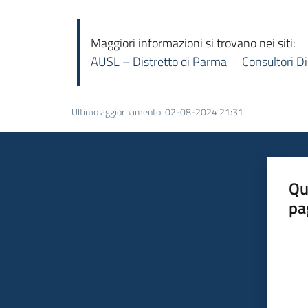
Maggiori informazioni si trovano nei siti:
AUSL – Distretto di Parma
Consultori D
Ultimo aggiornamento
:
02-08-2024 21:31
Qu
pa
Valut