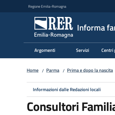
Vai al contenuto
Vai alla navigazione
Vai al footer
Regione Emilia-Romagna
Informa fa
Argomenti
Servizi
Centri 
Home
Parma
Prima e dopo la nascita
/
/
Informazioni dalle Redazioni locali
Consultori Familia