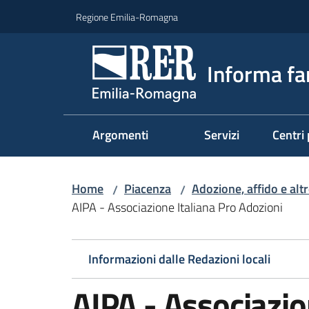
Vai al contenuto
Vai alla navigazione
Vai al footer
Regione Emilia-Romagna
Informa fa
Argomenti
Servizi
Centri 
Home
Piacenza
Adozione, affido e alt
/
/
AIPA - Associazione Italiana Pro Adozioni
Informazioni dalle Redazioni locali
AIPA - Associazio