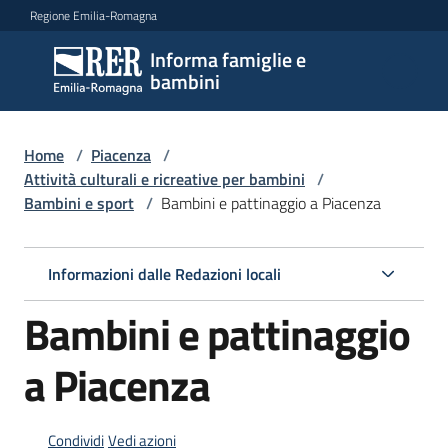
Vai al contenuto
Vai alla navigazione
Vai al footer
Regione Emilia-Romagna
Informa famiglie e
Informa
bambini
famiglie
e
bambini
Home
/
Piacenza
/
Attività culturali e ricreative per bambini
/
Bambini e sport
/
Bambini e pattinaggio a Piacenza
Argomenti
Informazioni dalle Redazioni locali
Servizi
Bambini e pattinaggio
Centri
a Piacenza
per
le
famiglie
Condividi
Vedi azioni