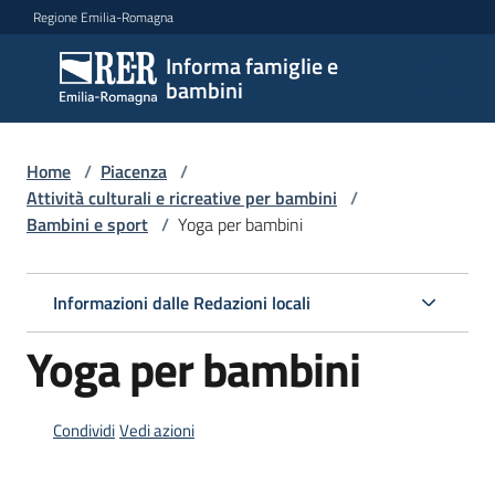
Vai al contenuto
Vai alla navigazione
Vai al footer
Regione Emilia-Romagna
Informa famiglie e
Informa
bambini
famiglie
e
bambini
Home
/
Piacenza
/
Attività culturali e ricreative per bambini
/
Bambini e sport
/
Yoga per bambini
Argomenti
Informazioni dalle Redazioni locali
Servizi
Yoga per bambini
Centri
per
Condividi
Vedi azioni
le
famiglie