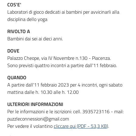
COS'E'
Laboratori di gioco dedicati ai bambini per avvicinarli alla
disciplina dello yoga
Informazioni
locali
RIVOLTO A
Bambini dai sei ai dieci anni.
DOVE
Palazzo Cheope, via IV Novembre n.130 - Piacenza.
Sono previsti quattro incontri a partire dall'11 febbraio.
Newsletter
QUANDO
A partire dall'11 febbraio 2023 per 4 incontri, ogni sabato
mattina dalle h. 10.30 alle h. 12.00
ULTERIORI INFORMAZIONI
Per le informazioni e le iscrizioni: cell. 3935723116 - mail:
puzzleconnessioni@gmail.com
Per vedere il volantino
cliccare qui
(
PDF
-
53,3 KB
)
.