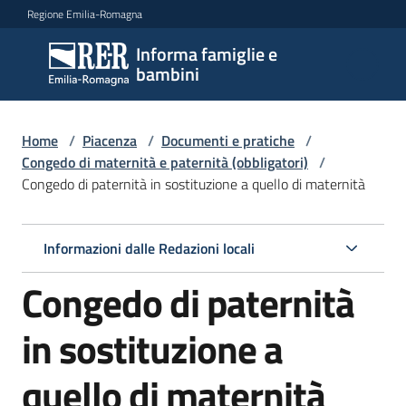
Vai al contenuto
Vai alla navigazione
Vai al footer
Regione Emilia-Romagna
Informa famiglie e
Informa
bambini
famiglie
e
bambini
Home
/
Piacenza
/
Documenti e pratiche
/
Congedo di maternità e paternità (obbligatori)
/
Congedo di paternità in sostituzione a quello di maternità
Argomenti
Informazioni dalle Redazioni locali
Servizi
Congedo di paternità
Centri
in sostituzione a
per
le
quello di maternità
famiglie