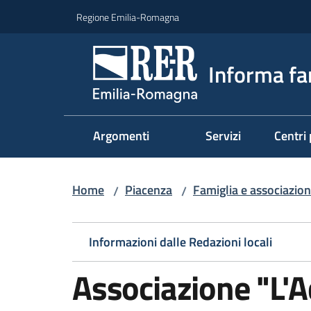
Vai al contenuto
Vai alla navigazione
Vai al footer
Regione Emilia-Romagna
Informa fa
Argomenti
Servizi
Centri 
Home
Piacenza
Famiglia e associazion
/
/
Informazioni dalle Redazioni locali
Associazione "L'A