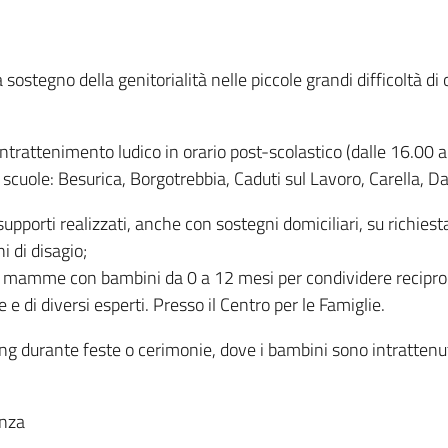
sostegno della genitorialità nelle piccole grandi difficoltà di 
intrattenimento ludico in orario post-scolastico (dalle 16.00 al
le scuole: Besurica, Borgotrebbia, Caduti sul Lavoro, Carella, D
 supporti realizzati, anche con sostegni domiciliari, su richiesta
i di disagio;
mme con bambini da 0 a 12 mesi per condividere reciproche 
e e di diversi esperti. Presso il Centro per le Famiglie.
g durante feste o cerimonie, dove i bambini sono intrattenuti 
enza