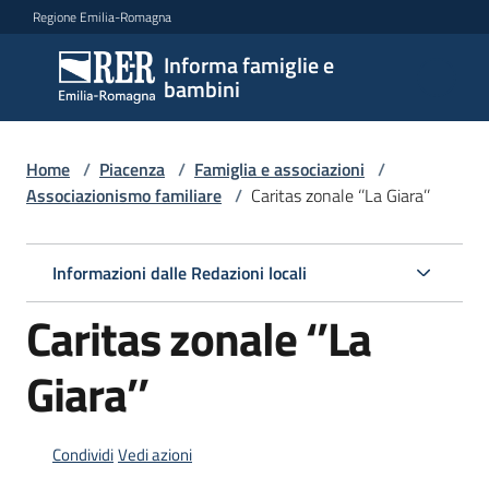
Vai al contenuto
Vai alla navigazione
Vai al footer
Regione Emilia-Romagna
Informa famiglie e
Informa
bambini
famiglie
e
bambini
Home
/
Piacenza
/
Famiglia e associazioni
/
Associazionismo familiare
/
Caritas zonale ‘’La Giara’’
Argomenti
Informazioni dalle Redazioni locali
Caritas zonale ‘’La
Servizi
Giara’’
Centri
per
le
Condividi
Vedi azioni
famiglie